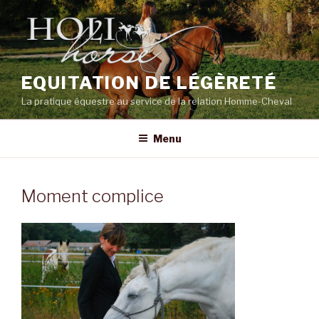
Aller
au
contenu
principal
EQUITATION DE LÉGÈRETÉ
La pratique équestre au service de la relation Homme-Cheval
Menu
Moment complice