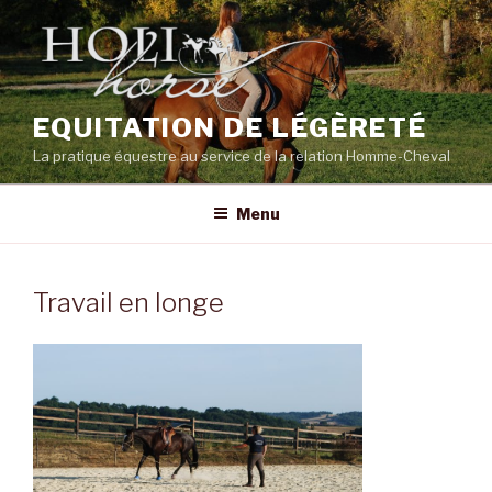
Aller
au
contenu
principal
EQUITATION DE LÉGÈRETÉ
La pratique équestre au service de la relation Homme-Cheval
Menu
Travail en longe